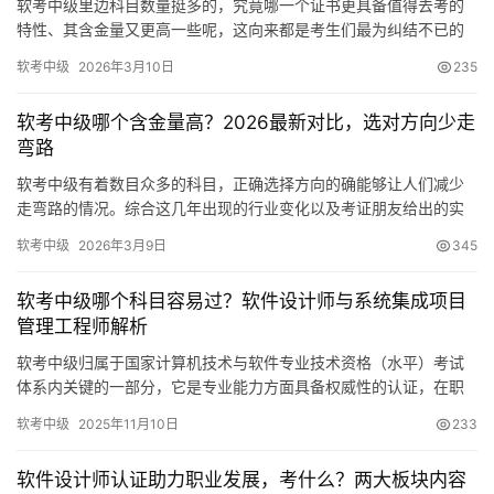
软考中级里边科目数量挺多的，究竟哪一个证书更具备值得去考的
特性、其含金量又更高一些呢，这向来都是考生们最为纠结不已的
问题。身为有过相关经历的人
软考中级
2026年3月10日
235
软考中级哪个含金量高？2026最新对比，选对方向少走
弯路
软考中级有着数目众多的科目，正确选择方向的确能够让人们减少
走弯路的情况。综合这几年出现的行业变化以及考证朋友给出的实
际反馈，不同科目的“含金量”展现在不同的维度上
软考中级
2026年3月9日
345
软考中级哪个科目容易过？软件设计师与系统集成项目
管理工程师解析
软考中级归属于国家计算机技术与软件专业技术资格（水平）考试
体系内关键的一部分，它是专业能力方面具备权威性的认证，在职
场晋升道路上能起到有力支撑作用的凭证。
软考中级
2025年11月10日
233
软件设计师认证助力职业发展，考什么？两大板块内容