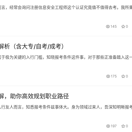
而言，经常会询问注册信息安全工程师这个认证究竟值不值得去考。我所
145
0
析（含大专/自考/成考）
属于极为关键的入行门槛，知晓报考条件这件事，对于那些正准备踏入这
175
0
解，助你高效规划职业路径
入行友人而言，知悉报考条件兹事体大。身为领域过来人，吾深知明晰报
197
0