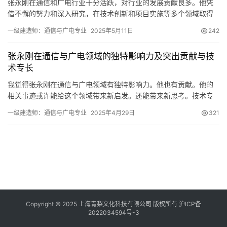
张永刚在通信和广电行业十分活跃，对行业的发展贡献良多。他凭
借不懈的努力和深入研究，在技术创新和项目实施等多个领域取得
了显著成就。
一级建造师：通信与广电专业
2025年5月11日
242
张永刚在通信与广电领域的独特影响力及突出贡献与技
术专长
我觉得张永刚在通信与广电领域有独特影响力。他也有贡献。他的
相关事迹或许能给这个领域带来新启发。还能带来新思考。技术专
长张永刚在通信与广电技术领域颇有建树。他熟知各类通信原理
一级建造师：通信与广电专业
2025年4月29日
321
Copyright © 2025 上海青梨文化科技有限公司 版权所有
沪ICP备
2022034594号-3