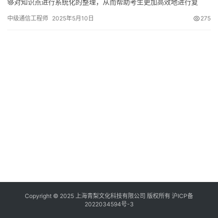
够对知识点进行系统化的整理，从而帮助考生更加高效地进行复
习。在此，我向大家推荐几本实用的中级通信工程师考试用书。
中级通信工程师
2025年5月10日
275
Copyright © 2025 上海青梨文化科技有限公司 版权所有
沪ICP备
2022034594号-3