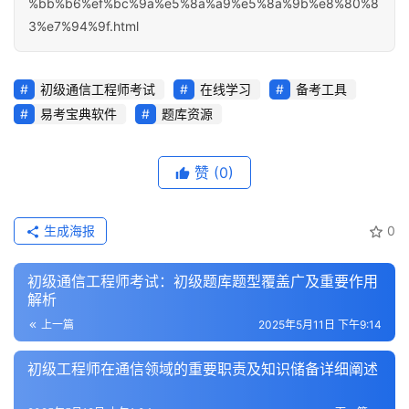
%bb%b6%ef%bc%9a%e5%8a%a9%e5%8a%9b%e8%80%8
3%e7%94%9f.html
初级通信工程师考试
在线学习
备考工具
易考宝典软件
题库资源
赞
(0)
生成海报
0
初级通信工程师考试：初级题库题型覆盖广及重要作用
解析
上一篇
2025年5月11日 下午9:14
初级工程师在通信领域的重要职责及知识储备详细阐述