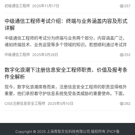
的敲门砖，更是对专业知识进行系统梳理的关键一步。
初级通信工程师
2025年11月17日
257
中级通信工程师考试介绍：终端与业务涵盖内容及形式
详解
中级通信工程师的考试分为终端与业务两个部分，内容涵盖广泛，
诸如终端技术、业务运营等多个领域的知识。若想顺利通过考试并
取得中级通信工程师资格证书，对这门科目的充分准备至关重要。
中级通信工程师
2025年5月26日
252
下面
数字化浪潮下注册信息安全工程师职责、价值及报考条
件全解析
现今，数字化浪潮席卷而来，注册信息安全工程师的职责显得格外
重要，他们承担着守护信息系统免受各类威胁的重要使命。下面，
我们将对注册信息安全工程师的相关内容进行详尽的介绍。
CISE注册信息安全工程师
2025年5月10日
262
Copyright © 2025 上海青梨文化科技有限公司 版权所有
沪ICP备