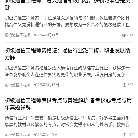
初级通信工程师：进入通信领域门槛，多领域准备是关
键
初级通信工程师这一职位是进入通信领域的门槛，象征着这个既具
挑战性又充满机遇行业的开端。要想成为一名合格的初级通信工程
师，必须在多个领域做好充分的准备。
初级通信工程师
2025年5月11日
293
初级通信工程师资格证：通信行业敲门砖，职业发展助
力器
初级通信工程师资格证是进入通信行业的基础专业凭证，获得这一
证书能帮助个人在通信界实现更佳的职业发展，增强自身的竞争
力。这张证书并不仅仅代表一份资质，更是打开通信职业生涯大门
初级通信工程师
2025年5月16日
228
的钥匙。
初级通信工程师考试考点与真题解析 备考核心考点与历
年真题详解
通信行业入门的重要门槛是初级通信工程师考试，好多考生面对那
厚厚的教材以及繁杂的考点，时常会觉得不知从何处着手。按照我
对多年考试以及众多考生复习状况的剖析，要是想高效通过这场考
初级通信工程师
2026年3月9日
109
试