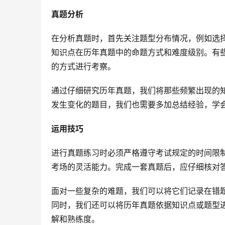
真题分析
在分析真题时，首先关注题型分布情况，例如选
知识点在历年真题中的命题方式和难度级别。有
的方式进行考察。
通过仔细研究历年真题，我们将那些频繁出现的
发生变化的题目，我们也需要多加总结经验，学
运用技巧
进行真题练习时必须严格遵守考试规定的时间限
考场的灵活能力。完成一套真题后，应仔细核对
面对一些复杂的难题，我们可以将它们记录在错
同时，我们还可以将历年真题依据知识点或题型
解和熟练度。