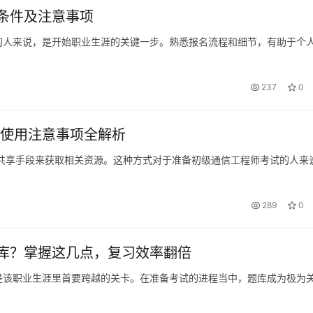
条件及注意事项
的人来说，是开始职业生涯的关键一步。熟悉报名流程和细节，有助于个
237
0
及使用注意事项全解析
共享手段来获取相关资源。这种方式对于准备初级通信工程师考试的人来
289
0
库？掌握这几点，复习效率翻倍
是该职业生涯里首要跨越的关卡。在准备考试的进程当中，题库成为极为