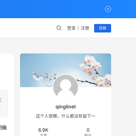
登录
注册
投稿
生
qinglinet
这个人很懒，什么都没有留下～
明确
6.9K
0
文章
粉丝