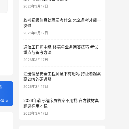
2026年3月17日
软考初级信息处理员考什么 怎么备考才能一
次过
2026年3月17日
通信工程师中级 终端与业务简答技巧 考试
重点与备考方法
2026年3月17日
注册信息安全工程师证书有用吗 持证者起薪
高20%的硬通货
逐一
2026年3月17日
2026年软考程序员答案不用找 官方教材真
一篇
题这样用才稳
2026年3月17日