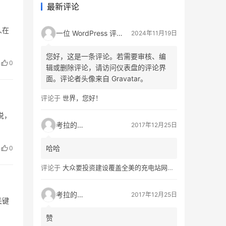
最新评论
人在
一位 WordPress 评论者
2024年11月19日
您好，这是一条评论。若需要审核、编
0
辑或删除评论，请访问仪表盘的评论界
面。评论者头像来自 Gravatar。
评论于
世界，您好！
说，
考拉的生活
2017年12月25日
哈哈
0
评论于
大众要投资建设覆盖全美的充电站网络，特斯拉也没闲着
考拉的生活
2017年12月25日
关键
赞