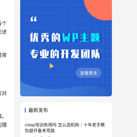
各个
论述
经常
应对
最新发布
解。
的理
cissp培训有用吗 怎么选机构｜十年老手教
你避开备考弯路