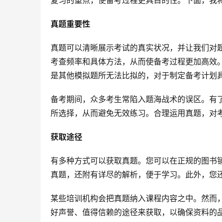
复习的重点，使备考过程更具目的性。下面，我
真题重要性
真题可以清晰展示考试的真实状况，并让我们对
考查频率和具体方法，从而使备考过程更加高效
是其他模拟题所无法比拟的，对于制定备考计划
备考期间，众多考生常陷入题海战术的误区。有
所选择，从而避免无效练习。合理运用真题，对
获取途径
有多种方式可以获取真题。您可以在正规的图书
真题，还附有详尽的解析，便于学习。此外，您
某些培训机构会把真题纳入课程内容之中。然而
好声誉、值得信赖的途径来获取，以确保资料的