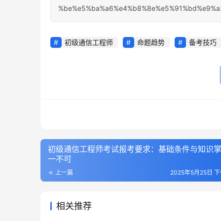
%be%e5%ba%a6%e4%b8%8e%e5%91%bd%e9%a2
初级通信工程师
命题趋势
备考技巧
初级通信工程师考试报考要求：基础条件与知识
一不可
上一篇
2025年5月25日 下
相关推荐