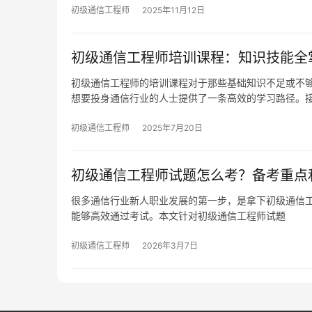
初级通信工程师
2025年11月12日
初级通信工程师培训课程：知识技能全
初级通信工程师的培训课程对于那些基础知识不足或不
想要投身通信行业的人士提供了一条高效的学习路径。
初级通信工程师
2025年7月20日
初级通信工程师试题怎么考？备考重点
很多通信行业新人职业发展的第一步，是拿下初级通信
能够高效通过考试。本文针对初级通信工程师试题
初级通信工程师
2026年3月7日