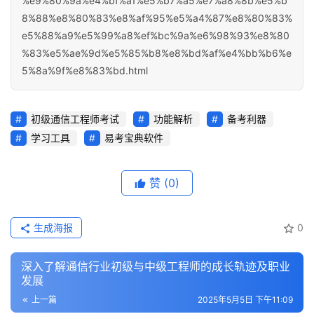
%e9%80%9a%e4%bf%a1%e5%b7%a5%e7%a8%8b%e5%b
8%88%e8%80%83%e8%af%95%e5%a4%87%e8%80%83%
e5%88%a9%e5%99%a8%ef%bc%9a%e6%98%93%e8%80
%83%e5%ae%9d%e5%85%b8%e8%bd%af%e4%bb%b6%e
5%8a%9f%e8%83%bd.html
初级通信工程师考试
功能解析
备考利器
学习工具
易考宝典软件
赞
(0)
生成海报
0
深入了解通信行业初级与中级工程师的成长轨迹及职业
发展
上一篇
2025年5月5日 下午11:09