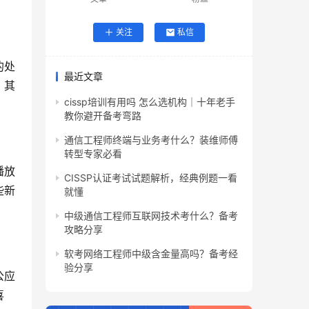
关注
私信
的处
最近文章
。其
cissp培训有用吗 怎么选机构｜十年老手
教你避开备考弯路
通信工程师终端与业务考什么？装维师傅
转型专家必看
播放
CISSP认证考试试题解析，经典例题一看
些新
就懂
中级通信工程师互联网技术考什么？备考
攻略分享
软考网络工程师中级含金量高吗？备考经
验分享
公应
喜