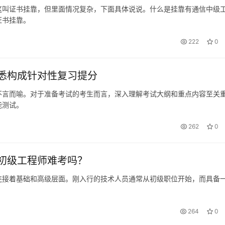
这叫证书挂靠，但里面情况复杂，下面具体说说。什么是挂靠有通信中级
证书挂靠。
222
0
悉构成针对性复习提分
不言而喻。对于准备考试的考生而言，深入理解考试大纲和重点内容至关
能测试。
262
0
初级工程师难考吗？
连接着基础和高级层面。刚入行的技术人员通常从初级职位开始，而具备
264
0