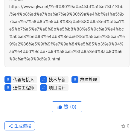
https://www.qlw.net/%e9%80%9a%e4%bf%a1%e7%b1%bb
/%e4%b8%ad%e7%ba%a7%e9%80%9a%e4%bf%a1%e5%b
7%a5%e7%a8%8b%e5%b8%88/%e9%80%9a%e4%bf%a1%
e5%b7%a5%e7%a8%8b%e5%b8%88%e5%9c%a8%e4%bc
%a0%e8%be%93%e4%b8%8e%e6%8e%a5%e5%85%a5%e
9%a2%86%e5%9f%9f%e7%9a%84%e5%85%b3%e9%94%
ae%e4%bd%9c%e7%94%a8%e5%8f%8a%e6%8a%80%e6
%9c%af%e9%9d%a9.html
传输与接入
技术革新
故障处理
通信工程师
项目设计
赞
(0)
生成海报
0