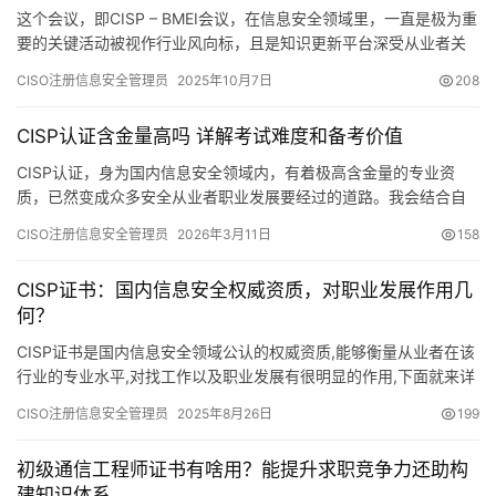
这个会议，即CISP – BMEI会议，在信息安全领域里，一直是极为重
要的关键活动被视作行业风向标，且是知识更新平台深受从业者关
注，今天我想要跟所有人讲讲它实际的等级以及价值
CISO注册信息安全管理员
2025年10月7日
208
CISP认证含金量高吗 详解考试难度和备考价值
CISP认证，身为国内信息安全领域内，有着极高含金量的专业资
质，已然变成众多安全从业者职业发展要经过的道路。我会结合自
身备考时，以及持证之后实际工作的经验
CISO注册信息安全管理员
2026年3月11日
158
CISP证书：国内信息安全权威资质，对职业发展作用几
何？
CISP证书是国内信息安全领域公认的权威资质,能够衡量从业者在该
行业的专业水平,对找工作以及职业发展有很明显的作用,下面就来详
细谈谈它的具体情况。
CISO注册信息安全管理员
2025年8月26日
199
初级通信工程师证书有啥用？能提升求职竞争力还助构
建知识体系