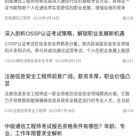
初级通信工程师资格证是进入通信行业的基础专业凭证，获得这一
证书能帮助个人在通信界实现更佳的职业发展，增强自身的竞争
力。这张证书并不仅仅代表一份资质，更是打开通信职业生涯大门
初级通信工程师
2025年5月16日
228
的钥匙。
深入剖析CISSP认证考试策略，解锁职业发展新机遇
CISSP认证考试在信息安全界颇具分量，其内容涵盖信息安全领域
的众多知识点。参与并成功通过这项考试，个人在职业发展上能获
得显著优势。接下来，我会从不同层面为你逐一剖析考试策略。
CISSP国际注册信息安全专家
2025年6月15日
231
注册信息安全工程师前景广阔，薪资丰厚，职业价值凸
显
注册信息安全工程师这一职业资格在信息安全领域颇具价值，它致
力于培育那些能够确保信息系统安全稳定运行的专业人才。在当前
的数字化时代，这样的资格显得尤为重要。
CISE注册信息安全工程师
2025年7月18日
216
中级通信工程师考试报名资格条件有哪些？年龄、专
业、工作年限要求全解析