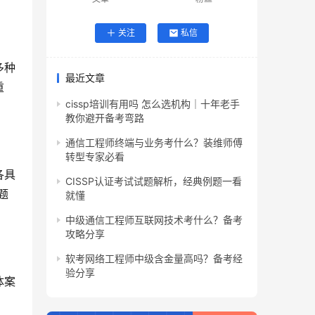
关注
私信
多种
最近文章
重
cissp培训有用吗 怎么选机构｜十年老手
教你避开备考弯路
通信工程师终端与业务考什么？装维师傅
转型专家必看
各具
CISSP认证考试试题解析，经典例题一看
题
就懂
中级通信工程师互联网技术考什么？备考
攻略分享
软考网络工程师中级含金量高吗？备考经
验分享
体案