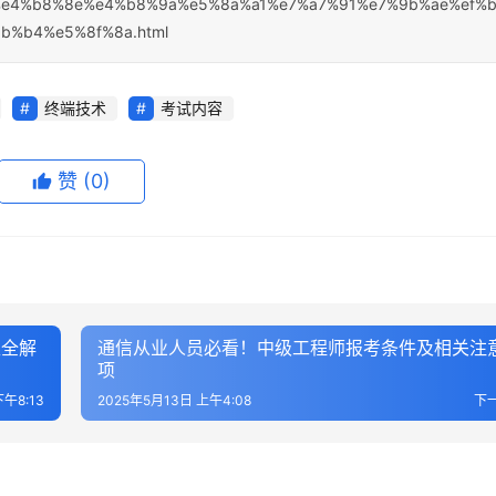
e4%b8%8e%e4%b8%9a%e5%8a%a1%e7%a7%91%e7%9b%ae%ef%b
%b4%e5%8f%8a.html
终端技术
考试内容
赞
(0)
型全解
通信从业人员必看！中级工程师报考条件及相关注
项
下午8:13
2025年5月13日 上午4:08
下