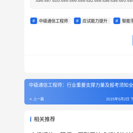
%a6%e7%bb%86%e6%8e%a2%e8%ae%a8%e5%8f
中级通信工程师
应试能力提升
智能
中级通信工程师：行业重要支撑力量及报考须知
上一篇
2025年5月2日 下
相关推荐