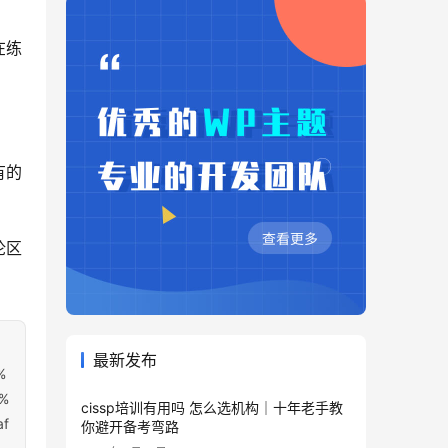
在练
有的
论区
最新发布
%
%
cissp培训有用吗 怎么选机构｜十年老手教
f
你避开备考弯路