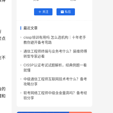
取得
关注
私信
最近文章
方
cissp培训有用吗 怎么选机构｜十年老手
考点
教你避开备考弯路
通信工程师终端与业务考什么？装维师傅
转型专家必看
在不
CISSP认证考试试题解析，经典例题一看
就懂
中级通信工程师互联网技术考什么？备考
攻略分享
备的
软考网络工程师中级含金量高吗？备考经
理和
验分享