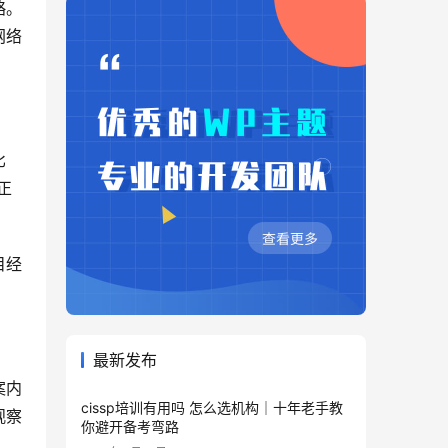
略。
网络
比
正
目经
最新发布
案内
cissp培训有用吗 怎么选机构｜十年老手教
观察
你避开备考弯路