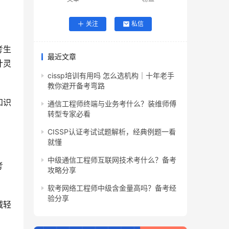
关注
私信
考生
最近文章
计灵
cissp培训有用吗 怎么选机构｜十年老手
教你避开备考弯路
知识
通信工程师终端与业务考什么？装维师傅
转型专家必看
CISSP认证考试试题解析，经典例题一看
就懂
中级通信工程师互联网技术考什么？备考
考
攻略分享
软考网络工程师中级含金量高吗？备考经
验分享
减轻