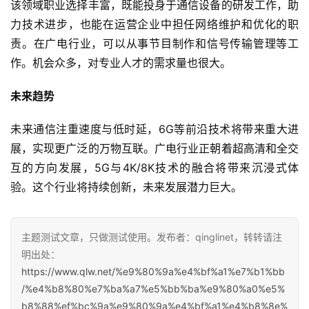
该领域职业选择丰富，既能投身于通信设备的研发工作，助
力技术进步，也能在运营企业中担任网络维护和优化的职
责。在广电行业，可以从事节目制作和信号传输管理等工
作。机会众多，对专业人才的需求量也很大。
未来趋势
未来通信注重速度与低时延，6G等前沿技术将带来重大进
展，实现更广泛的万物互联。广电行业正朝着超高清和全交
互的方向发展，5G与4K/8K技术的融合将带来沉浸式体
验。这个行业将持续创新，未来发展潜力巨大。
主题测试文章，只做测试使用。发布者：qinglinet，转转请注
明出处：
https://www.qlw.net/%e9%80%9a%e4%bf%a1%e7%b1%bb
/%e4%b8%80%e7%ba%a7%e5%bb%ba%e9%80%a0%e5%
b8%88%ef%bc%9a%e9%80%9a%e4%bf%a1%e4%b8%8e%