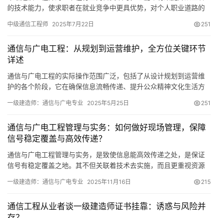
的技术能力，使求职者在就业竞争中更具优势，对个人职业道路的
成长极为关键。
中级通信工程师
2025年7月22日
251
通信与广电工程：从规划到运营维护，全方位关键环节
详述
通信与广电工程的实际操作范围广泛，包括了从设计规划到运营维
护的各个阶段，它在确保信息流畅传递、提升公众精神文化生活方
面扮演着极其关键的角色。以下，我将从几个核心角度进行具体阐
一级建造师：通信与广电专业
2025年5月25日
251
述。
通信与广电工程管理与实务：如何做好现场管理，保障
信号稳定覆盖与高效传递？
通信与广电工程管理与实务，是致使信息能高效传递之处，是保证
信号有稳定覆盖之地。其不但关联着技术去实施，而且更重视资源
来协调以及风险加以管控。于现代这个社会当中，此工作的质量
一级建造师：通信与广电专业
2025年11月16日
215
通信工程从业者谈一级建造师证书挂靠：诱惑与风险并
存？