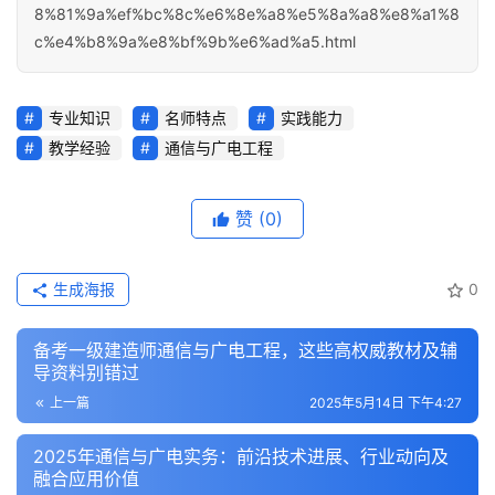
8%81%9a%ef%bc%8c%e6%8e%a8%e5%8a%a8%e8%a1%8
c%e4%b8%9a%e8%bf%9b%e6%ad%a5.html
专业知识
名师特点
实践能力
教学经验
通信与广电工程
赞
(0)
生成海报
0
备考一级建造师通信与广电工程，这些高权威教材及辅
导资料别错过
上一篇
2025年5月14日 下午4:27
2025年通信与广电实务：前沿技术进展、行业动向及
融合应用价值