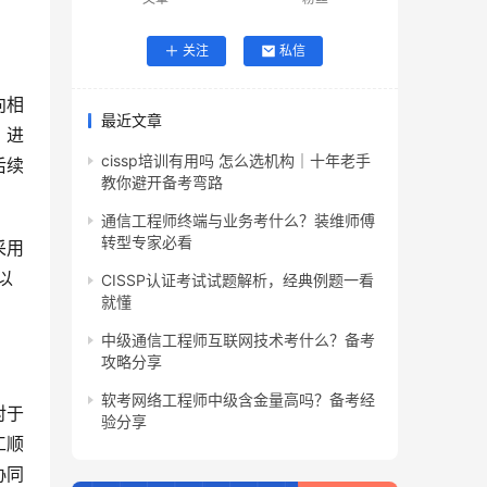
关注
私信
向相
最近文章
，进
cissp培训有用吗 怎么选机构｜十年老手
后续
教你避开备考弯路
通信工程师终端与业务考什么？装维师傅
转型专家必看
采用
以
CISSP认证考试试题解析，经典例题一看
就懂
中级通信工程师互联网技术考什么？备考
攻略分享
软考网络工程师中级含金量高吗？备考经
对于
验分享
工顺
协同