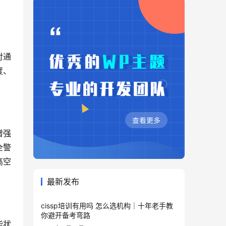
对通
度、
增强
全警
高空
最新发布
cissp培训有用吗 怎么选机构｜十年老手教
你避开备考弯路
能状