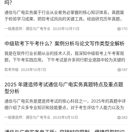
吗？
通信与广电实务属于行业从业者务必掌握的核心知识体系，真题属
于检验学习成果、把控考试风向的关键工具，经由研究历年真题，
我们能够清楚知悉考核重点、题型变换以及实际应用场景的命题思
一级建造师：通信与广电专业
2025年10月11日
170
路
中级软考下午考什么？案例分析与论文写作类型全解析
我是在软件行业长期从业的技术人员，我深知中级软考上午考客观
题，下午考实践应用， 下午考试是许多同行职业道路中较为关键的
一环， 这部分考试越发考查综合分析及技术落地能力
软考中级
2025年10月7日
167
2025 年建造师考试通信与广电实务真题特点及重点题
型分析
通信与广电实务是建造师考试的核心科目之一，2025年的真题中详
细介绍了众多专业知识和技能要点，对于考生评估个人能力以及为
后续考试做准备，具有极大的参考意义。
一级建造师：通信与广电专业
2025年5月10日
262