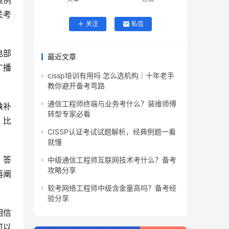
案例
关考
关注
私信
电部
最近文章
广播
cissp培训有用吗 怎么选机构｜十年老手
教你避开备考弯路
通信工程师终端与业务考什么？装维师傅
缺补
转型专家必看
，比
CISSP认证考试试题解析，经典例题一看
就懂
。答
中级通信工程师互联网技术考什么？备考
攻略分享
再阐
软考网络工程师中级含金量高吗？备考经
验分享
相信
可以