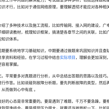
实际工作中问题的解决能力，考试题型多种多样，包括选择题和
知识才行，比如对于通信网络原理，要理解透彻才能应对各种相
介绍了多种技术以及施工流程，比如传输网、接入网的建设，广
仔细研读教材，梳理知识框架，搞清楚各章节之间的关联，比如
的知识体系。
前期要系统地学习基础知识，中期要通过做题来巩固知识并且查
共享资料和经验，在学习过程中结合
实际项目
，理解会更加深刻
更容易掌握。
它。平常要多对真题进行分析，从中总结出答题的思路以及技巧
进行作答。比如说碰到故障分析题，要先判断故障的类型，然后
从而做到心中有底 。
良好的心态是非常重要的。要是遇到了难题，千万不要急躁，要
做到劳逸结合。要是感觉压力很大，就要适当地放松一下，比如