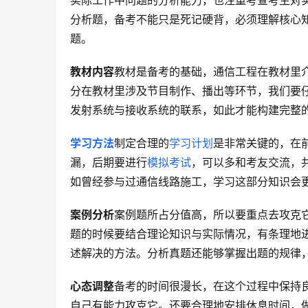
实际工作中问题的分析能力，也注重考查考生对
分析题，备考不能只是死记硬背，必须理解核心
题。
教材内容
教材是备考的基础，通信工程在教材里
分在教材里涉及节目制作、播出等环节，我们要
发射系统与接收系统的联系，如此才能构建完整
学习方法
制定合理的
学习计划
是非常关键的，在
漏，后期要进行
模拟考试
，可以多和考友交流，
如曾经参与过通信线路施工，学习这部分知识会
案例分析
案例题所占分值高，所以要重点去攻克
题的时候要结合理论知识与实际情况，有条理地
述解决的方法。分析真题还能够掌握出题的规律，
心态调整
备考的时间很漫长，在这个过程中保持
自己有能力攻克它。还要合理地安排休息时间，