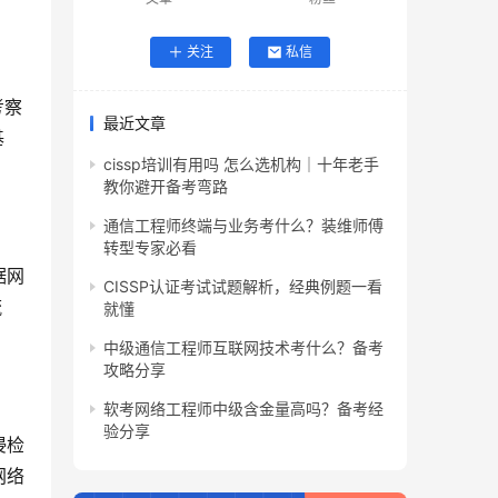
关注
私信
考察
最近文章
基
cissp培训有用吗 怎么选机构｜十年老手
教你避开备考弯路
通信工程师终端与业务考什么？装维师傅
转型专家必看
据网
CISSP认证考试试题解析，经典例题一看
流
就懂
中级通信工程师互联网技术考什么？备考
攻略分享
软考网络工程师中级含金量高吗？备考经
验分享
侵检
网络