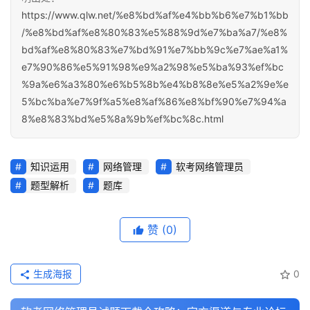
https://www.qlw.net/%e8%bd%af%e4%bb%b6%e7%b1%bb
/%e8%bd%af%e8%80%83%e5%88%9d%e7%ba%a7/%e8%
bd%af%e8%80%83%e7%bd%91%e7%bb%9c%e7%ae%a1%
e7%90%86%e5%91%98%e9%a2%98%e5%ba%93%ef%bc
%9a%e6%a3%80%e6%b5%8b%e4%b8%8e%e5%a2%9e%e
5%bc%ba%e7%9f%a5%e8%af%86%e8%bf%90%e7%94%a
8%e8%83%bd%e5%8a%9b%ef%bc%8c.html
知识运用
网络管理
软考网络管理员
题型解析
题库
赞
(0)
生成海报
0