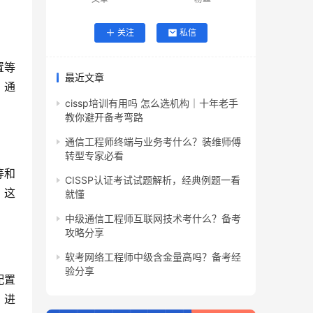
关注
私信
置等
最近文章
，通
cissp培训有用吗 怎么选机构｜十年老手
教你避开备考弯路
通信工程师终端与业务考什么？装维师傅
转型专家必看
等和
CISSP认证考试试题解析，经典例题一看
，这
就懂
中级通信工程师互联网技术考什么？备考
攻略分享
软考网络工程师中级含金量高吗？备考经
验分享
配置
，进