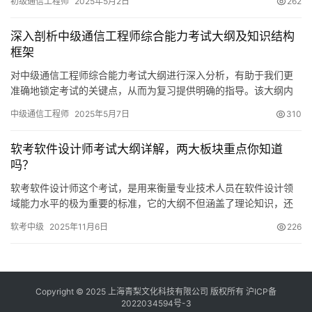
初级通信工程师
2025年5月2日
262
深入剖析中级通信工程师综合能力考试大纲及知识结构
框架
对中级通信工程师综合能力考试大纲进行深入分析，有助于我们更
准确地锁定考试的关键点，从而为复习提供明确的指导。该大纲内
容广泛，涉及多个领域的知识
中级通信工程师
2025年5月7日
310
软考软件设计师考试大纲详解，两大板块重点你知道
吗？
软考软件设计师这个考试，是用来衡量专业技术人员在软件设计领
域能力水平的极为重要的标准，它的大纲不但涵盖了理论知识，还
更着重于实际运用能力方面的考核。对于备考的人而言
软考中级
2025年11月6日
226
Copyright © 2025 上海青梨文化科技有限公司 版权所有
沪ICP备
2022034594号-3