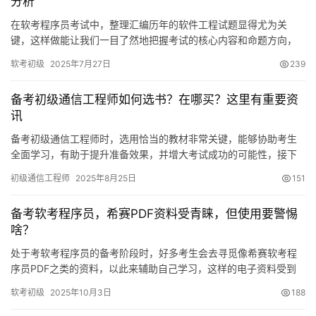
分析
在软考程序员考试中，整理汇编历年的软件工程试题显得尤为关
键，这样做能让我们一目了然地把握考试的核心内容和命题方向，
进而帮助考生更有目的地进行复习。随后，我们将逐一审视这些资
软考初级
2025年7月27日
239
料。
备考初级通信工程师如何选书？在哪买？这里有重要资
讯
备考初级通信工程师时，选用恰当的教材非常关键，能够协助考生
全面学习，有助于提升准备效果，并增大考试成功的可能性，接下
来会提供一些关于该考试教材的重要资讯。
初级通信工程师
2025年8月25日
151
备考软考程序员，希赛PDF资料受青睐，但使用要警惕
啥？
处于考软考程序员的备考阶段时，好多考生会去寻觅像希赛软考程
序员PDF之类的资料，以此来辅助自己学习，这样的电子资料受到
青睐，是因为它具有便捷性以及内容全面性
软考初级
2025年10月3日
188