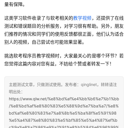
量有保障。
这类学习软件收录了与软考相关的
教学视频
，还提供了在线
测试和错误题目的分析服务，对学习很有帮助。另外，朋友
们推荐的情况和同学们的使用反馈都很正面，他们认为适合
别人的视频，自己尝试也可能效果显著。
挑选软考程序员教学视频时，大家最关心的是哪个环节？若
您觉得这篇内容对您有益，不妨给个赞或者转发一下！
主题测试文章，只做测试使用。发布者：qinglinet，转转请注
明出处：
https://www.qlw.net/%e8%bd%af%e4%bb%b6%e7%b1%bb
/%e8%bd%af%e8%80%83%e5%88%9d%e7%ba%a7/%e8%
bd%af%e8%80%83%e7%a8%8b%e5%ba%8f%e5%91%98
%e5%a4%87%e8%80%83%e5%bf%85%e5%a4%87%ef%b
c%9a%e8%a7%86%e9%a2%91%e8%b5%84%e6%96%99%