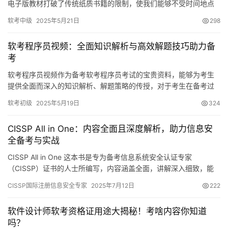
电子版教材打破了传统纸质书籍的限制，使我们能够不受时间地点
的限制随时进行学习。而且，采用PDF格式后
软考中级
2025年5月21日
298
软考程序员视频：全面知识解析与高效解题技巧助力备
考
软考程序员视频作为备考软考程序员考试的宝贵资料，能够为考生
提供全面而深入的知识解析、解题策略的传授，对于考生在备考过
程中的学习起到了至关重要的作用。
软考初级
2025年5月19日
324
CISSP All in One：内容全面且深度解析，助力信息安
全备考与实战
CISSP All in One 这本书是专为备考信息系统安全认证专家
（CISSP）证书的人士所编写，内容涵盖全面，讲解深入细致，能
帮助考生建立起坚实的知识体系。同时
CISSP国际注册信息安全专家
2025年7月12日
222
软件设计师软考资格证用途大揭秘！考啥内容你知道
吗？