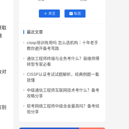
关注
私信
获取
最近文章
细
cissp培训有用吗 怎么选机构｜十年老手
教你避开备考弯路
通信工程师终端与业务考什么？装维师傅
转型专家必看
会对
CISSP认证考试试题解析，经典例题一看
就懂
中级通信工程师互联网技术考什么？备考
攻略分享
软考网络工程师中级含金量高吗？备考经
万别
验分享