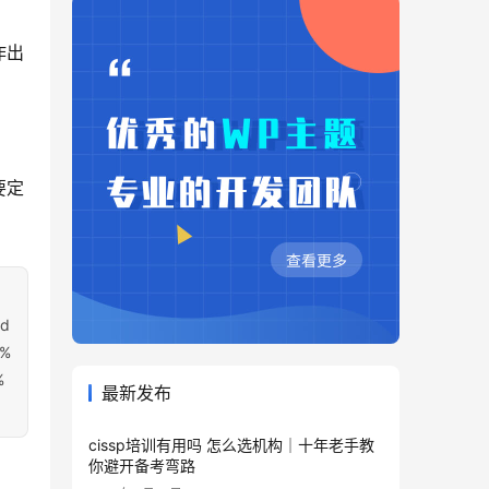
作出
要定
bd
9%
%
最新发布
cissp培训有用吗 怎么选机构｜十年老手教
你避开备考弯路