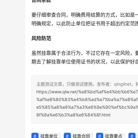
合同条款
要仔细审查合同，明确费用结算的方式，比如是
明确规定，以此防止单位把证书用于超出约定范
风险防范
虽然挂靠属于合法行为，不过它存在一定风险，
期去了解挂靠单位使用证书的状况，以此保护好
主题测试文章，只做测试使用。发布者：qinglinet
https://www.qlw.net/%e8%bd%af%e4%bb%b6
%af%e8%80%83%e4%b8%ad%e7%ba%a7%e8%a
e5%85%a8%e8%a7%a3%e6%9e%90%ef%bc%9a
8f%8a%e6%b3%a8%e6%84%8f.html
挂靠单位
挂靠合同
挂靠要点