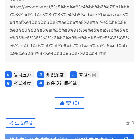
https://www.qlw.net/%e8%bd%af%e4%bb%b6%e7%b1%bb
/%e8%bd%af%e8%80%83%e4%b8%ad%e7%ba%a7/%e8%
bd%af%e4%bb%b6%e8%ae%be%e8%ae%a1%e5%b8%88
%e8%80%83%e8%af%95%e9%9a%be%e5%ba%a6%e5%b
c%95%e5%85%b3%e6%b3%a8%ef%bc%8c%e5%86%85%
e5%ae%b9%e5%b9%bf%e6%b7%b1%e5%ba%a6%e9%ab
%98%e5%a6%82%e4%bd%95%e7%a0%b4.html
复习压力
知识深度
考试时间
考试难度
软件设计师考试
赞
(0)
生成海报
0