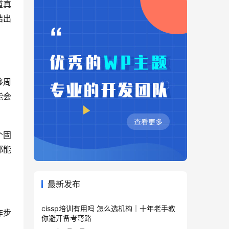
道真
结出
够周
能会
个固
都能
最新发布
cissp培训有用吗 怎么选机构｜十年老手教
作步
你避开备考弯路