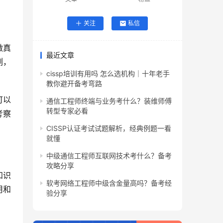
关注
私信
做真
最近文章
例，
cissp培训有用吗 怎么选机构｜十年老手
教你避开备考弯路
可以
通信工程师终端与业务考什么？装维师傅
转型专家必看
考察
CISSP认证考试试题解析，经典例题一看
就懂
中级通信工程师互联网技术考什么？备考
攻略分享
知识
软考网络工程师中级含金量高吗？备考经
用和
验分享