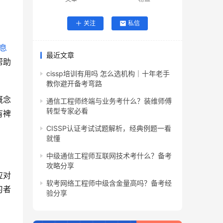
关注
私信
息
最近文章
帮助
cissp培训有用吗 怎么选机构｜十年老手
教你避开备考弯路
概念
通信工程师终端与业务考什么？装维师傅
转型专家必看
有裨
CISSP认证考试试题解析，经典例题一看
就懂
中级通信工程师互联网技术考什么？备考
攻略分享
应对
软考网络工程师中级含金量高吗？备考经
习者
验分享