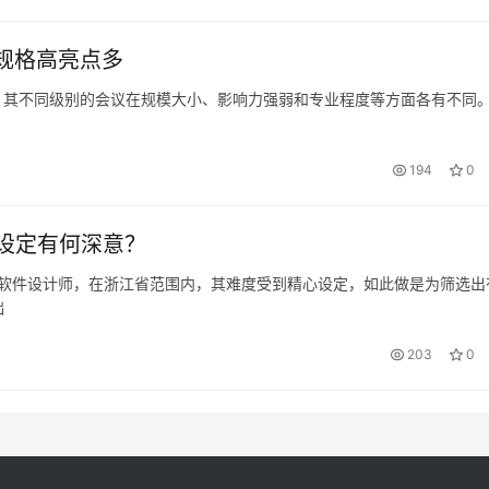
议规格高亮点多
角色，其不同级别的会议在规模大小、影响力强弱和专业程度等方面各有不同
194
0
设定有何深意？
软考软件设计师，在浙江省范围内，其难度受到精心设定，如此做是为筛选出
础
203
0