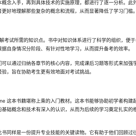
本概念入手，再到具体技术的实施原理，都进行了逐一分析。此
者更好地理解那些复杂的概念和流程，从而显著降低了学习门槛
面了解考试所需的知识点。书中对知识体系进行了科学的组织，便于
根据自身情况分阶段、有针对性地学习，从而提升备考的效率。
们可以通过归纳各章节的核心内容，完成课后习题等形式来加强
经验，旨在协助考生更有效地面对考试挑战。
In One 这本书籍堪称上乘的入门教材。这本书能够协助初学者构建
的基础概念和技术有深入的认识，从而为后续的学习奠定扎实的
此书同样是一份提升专业技能的关键读物。它有助于他们回顾过