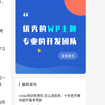
外，
。
考
学习
起一
根
最新发布
cissp培训有用吗 怎么选机构｜十年老手教
你避开备考弯路
往所