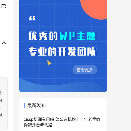
图书
，从
6
4
最新发布
e
f
cissp培训有用吗 怎么选机构｜十年老手教
你避开备考弯路