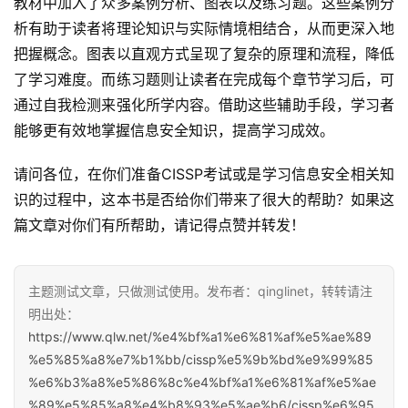
教材中加入了众多案例分析、图表以及练习题。这些案例分
析有助于读者将理论知识与实际情境相结合，从而更深入地
把握概念。图表以直观方式呈现了复杂的原理和流程，降低
了学习难度。而练习题则让读者在完成每个章节学习后，可
通过自我检测来强化所学内容。借助这些辅助手段，学习者
能够更有效地掌握信息安全知识，提高学习成效。
请问各位，在你们准备CISSP考试或是学习信息安全相关知
识的过程中，这本书是否给你们带来了很大的帮助？如果这
篇文章对你们有所帮助，请记得点赞并转发！
主题测试文章，只做测试使用。发布者：qinglinet，转转请注
明出处：
https://www.qlw.net/%e4%bf%a1%e6%81%af%e5%ae%89
%e5%85%a8%e7%b1%bb/cissp%e5%9b%bd%e9%99%85
%e6%b3%a8%e5%86%8c%e4%bf%a1%e6%81%af%e5%ae
%89%e5%85%a8%e4%b8%93%e5%ae%b6/cissp%e6%95