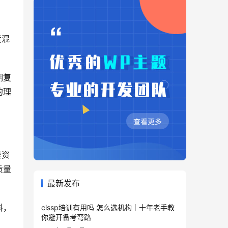
度混
期复
的理
些资
质量
最新发布
料，
cissp培训有用吗 怎么选机构｜十年老手教
你避开备考弯路