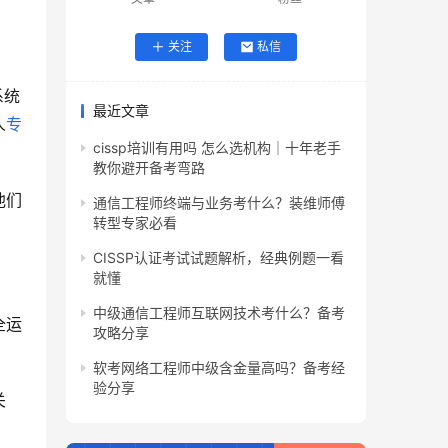
关注
私信
系统
最近文章
人
专
cissp培训有用吗 怎么选机构｜十年老手
教你避开备考弯路
他们
通信工程师终端与业务考什么？装维师傅
转型专家必看
CISSP认证考试试题解析，经典例题一看
就懂
中级通信工程师互联网技术考什么？备考
全运
攻略分享
软考网络工程师中级含金量高吗？备考经
验分享
关