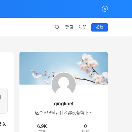
登录
注册
投稿
知
qinglinet
这个人很懒，什么都没有留下～
识以
6.9K
0
文章
粉丝