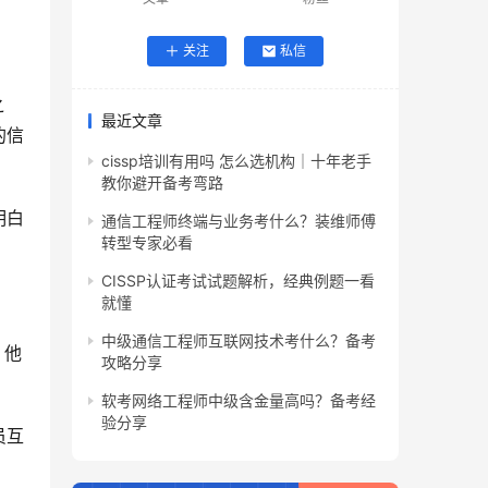
关注
私信
之
最近文章
的信
cissp培训有用吗 怎么选机构｜十年老手
教你避开备考弯路
明白
通信工程师终端与业务考什么？装维师傅
转型专家必看
CISSP认证考试试题解析，经典例题一看
就懂
中级通信工程师互联网技术考什么？备考
，他
攻略分享
软考网络工程师中级含金量高吗？备考经
验分享
员互