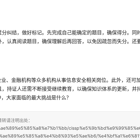
过分纠结，做好标记。先完成自己能确定的题目，确保得分。同
外，认真阅读题目，确保理解后再回答，以免因疏忽而失分。还
在企业、金融机构等众多机构从事信息安全相关岗位。此外，还可
且，持证人还需不断接受继续教育，以确保知识体系的更新，并
程中，大家面临的最大挑战是什么？
，转转请注明出处：
%e5%ae%89%e5%85%a8%e7%b1%bb/cissp%e5%9b%bd%e9%99%85%e
%ae%89%e5%85%a8%e4%b8%93%e5%ae%b6/%e4%bf%a1%e6%81