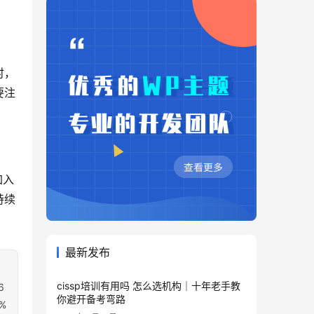
时，
要注
加入
持续
最新发布
cissp培训有用吗 怎么选机构｜十年老手教
6
你避开备考弯路
%