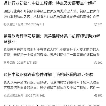
通信行业初级与中级工程师：特点及发展要点全解析
通信行业离不开初级和中级工程师这两类关键人才。初级工程师作
为行业的后起之秀，承担着为行业未来发展奠定基础的重任；而中
级工程师凭借丰富的经验和过硬的技术，构成了企业发展的中坚力
初级通信工程师
2025年5月7日
361
量。
希赛软考程序员培训：完善课程体系与雄厚师资助力考
证就业
希赛软考程序员培训对于有意踏入IT行业或提升个人技术能力的人
来说，无疑是一个极好的选择。该培训提供了一套完善的课程体系
以及杰出的师资力量
软考初级
2025年5月18日
292
通信中级职称评审条件详解 工程师必看的取证经验
长久以来在通信行业历经磨砺，我深切领悟到职称对于技术人员而
言有着何等重要的意义。通信初级工程师以及中级工程师，它们一
方面是技术能力的官方认可凭证
初级通信工程师
2026年3月16日
152