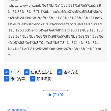
https://www.qlw.net/%e4%bf%a1%e6%81%af%e5%ae%89
%e5%85%a8%e7%b1%bb/ciso%e6%b3%a8%e5%86%8c%
e4%bf%a1%e6%81%af%e5%ae%89%e5%85%a8%e7%ae%
a1%e7%90%86%e5%91%98/cisp%ef%bc%9a%e4%b8%ad
%e5%9b%bd%e4%bf%a1%e6%81%af%e5%ae%89%e5%85
%a8%e4%ba%ba%e5%91%98%e5%85%b3%e9%94%ae%e
4%b8%93%e4%b8%9a%e8%b5%84%e8%b4%a8%e8%ae
%a4%e8%af%81%e5%85%a8%e8%a7%a3%e6%9e%90.ht
ml
CISP
信息安全认证
备考方法
考试内容
职业发展
赞
(0)
生成海报
0