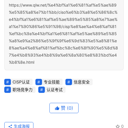
https://www.qlw.net/%e4%bf%a1%e6%81%af%e5%ae%89
%e5%85%a8%e7%b1%bb/ciso%e6%b3%a8%e5%86%8c%
e4%bf%a1%e6%81%af%e5%ae%89%e5%85%a8%e7%ae%
a1%e7%90%86%e5%91%98/cisp%e8%ae%a4%e8%af%81
%ef%bc%9a%e4%bf%a1%e6%81%af%e5%ae%89%e5%85
%a8%e9%a2%86%e5%9f%9f%e6%9d%83%e5%a8%81%e
8%ae%a4%e8%af%81%ef%bc%8c%e6%8f%90%e5%8d%8
7%e4%b8%93%e4%b8%9a%e6%8a%80%e8%83%bd%e4
%b8%8e.html
CISP认证
专业技能
信息安全
职场竞争力
认证考试
赞
(0)
生成海报
0