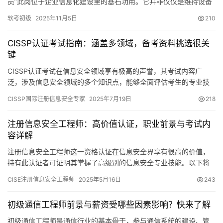
员”此岗位于企业信息化建设里的基石功用。它并非仅仅是维持设备
正常运行，更是守护业务连续性以及数据安全性的关键角色。
软考初级
2025年11月5日
210
CISSP认证考试指南：涵盖多领域，备考资料挑选很关
键
CISSP认证考试在信息安全领域享有极高的声誉，其考试内容广
泛，涉及信息安全领域的多个知识点，能够全面评估考生的专业技
能。接下来，我将为您详细介绍这一考试的指南和相关信息。
CISSP国际注册信息安全专家
2025年7月19日
218
注册信息安全工程师：高价值认证，职业前景与考试内
容详解
注册信息安全工程师这一资格认证在信息安全界享有很高的价值，
持有此认证者可证明其掌握了高级别的信息安全专业技能。以下将
从几个关键点逐一进行详细阐述。
CISE注册信息安全工程师
2025年5月16日
243
初级通信工程师前景与薪资受哪些因素影响？快来了解
初级通信工程师是通信行业的基本骨干，参与通信系统的建设、管