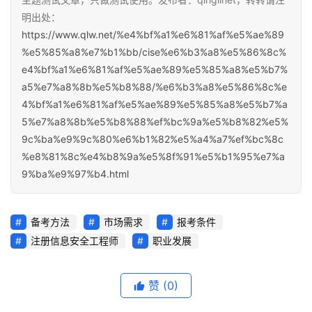
明出处：
https://www.qlw.net/%e4%bf%a1%e6%81%af%e5%ae%89
%e5%85%a8%e7%b1%bb/cise%e6%b3%a8%e5%86%8c%
e4%bf%a1%e6%81%af%e5%ae%89%e5%85%a8%e5%b7%
a5%e7%a8%8b%e5%b8%88/%e6%b3%a8%e5%86%8c%e
4%bf%a1%e6%81%af%e5%ae%89%e5%85%a8%e5%b7%a
5%e7%a8%8b%e5%b8%88%ef%bc%9a%e5%b8%82%e5%
9c%ba%e9%9c%80%e6%b1%82%e5%a4%a7%ef%bc%8c
%e8%81%8c%e4%b8%9a%e5%8f%91%e5%b1%95%e7%a
9%ba%e9%97%b4.html
备考方法
市场需求
报考条件
注册信息安全工程师
职业发展
赞
(0)