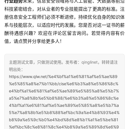
行业趋势
未来，信息安全领域将与人工智能、大数据等前沿
科技紧密结合，对从业者的专业技能提出了更高的标准。注
册信息安全工程师们必须不断进修，持续优化自身的知识体
系与技能层次，以适应时代的发展。您是否对这一证书的薪
酬待遇感兴趣？欢迎在评论区留言询问。若觉得内容有价
值，请点赞并分享给更多人！
主题测试文章，只做测试使用。发布者：qinglinet，转转请注
明出处：
https://www.qlw.net/%e4%bf%a1%e6%81%af%e5%ae%89
%e5%85%a8%e7%b1%bb/cise%e6%b3%a8%e5%86%8c%
e4%bf%a1%e6%81%af%e5%ae%89%e5%85%a8%e5%b7%
a5%e7%a8%8b%e5%b8%88/%e6%b3%a8%e5%86%8c%e
4%bf%a1%e6%81%af%e5%ae%89%e5%85%a8%e5%b7%a
5%e7%a8%8b%e5%b8%88%ef%bc%9a%e4%b8%93%e4%
b8%9a%e5%9c%b0%e4%bd%8d%e8%b1%a1%e5%be%81
%ef%bc%8c%e8%81%8c%e4%b8%9a%e5%89%8d%e6%9