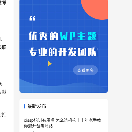
悉考
机
该职
能，
贡献
最新发布
它推
cissp培训有用吗 怎么选机构｜十年老手教
你避开备考弯路