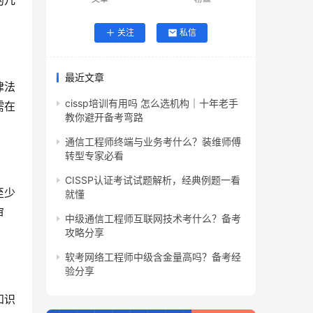
的几
关注
私信
最近文章
律法
cissp培训有用吗 怎么选机构｜十年老手
需在
教你避开备考弯路
通信工程师终端与业务考什么？装维师傅
转型专家必看
CISSP认证考试试题解析，经典例题一看
至少
就懂
审
中级通信工程师互联网技术考什么？备考
攻略分享
软考网络工程师中级含金量高吗？备考经
验分享
知识