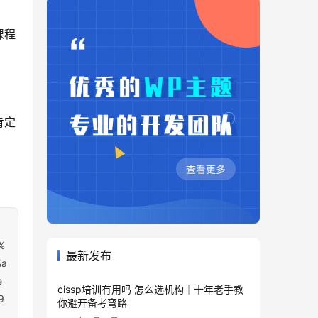
课程
肯定
%
最新发布
%a
e
cissp培训有用吗 怎么选机构｜十年老手教
9
你避开备考弯路