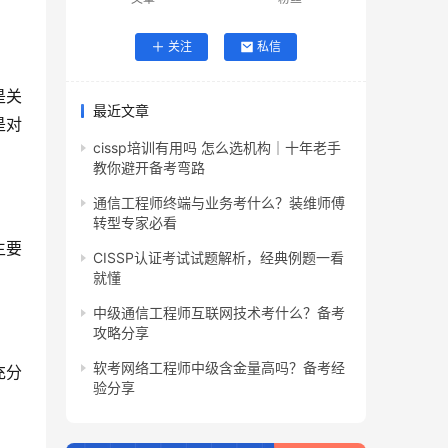
关注
私信
是关
最近文章
是对
cissp培训有用吗 怎么选机构｜十年老手
教你避开备考弯路
通信工程师终端与业务考什么？装维师傅
转型专家必看
生要
CISSP认证考试试题解析，经典例题一看
就懂
中级通信工程师互联网技术考什么？备考
攻略分享
软考网络工程师中级含金量高吗？备考经
充分
验分享