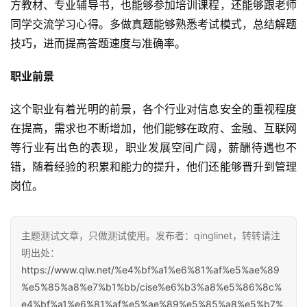
方教材、专业辅导书，也能够参加培训课程，还能够跟老师
同学交流学习心得。多做真题能够熟悉考试模式，总结解题
技巧，进而提高答题速度与准确率。
职业前景
这个职业有着光明的前景，各个行业对信息安全的重视程度
在提高，需求也不断增加，他们能够在政府、金融、互联网
等行业有出色的表现，职业发展空间广阔，薪酬待遇也不
错，随着经验的积累和能力的提升，他们还能够晋升到管理
岗位。
主题测试文章，只做测试使用。发布者：qinglinet，转转请注
明出处：
https://www.qlw.net/%e4%bf%a1%e6%81%af%e5%ae%89
%e5%85%a8%e7%b1%bb/cise%e6%b3%a8%e5%86%8c%
e4%bf%a1%e6%81%af%e5%ae%89%e5%85%a8%e5%b7%