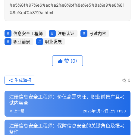
%e5%8f%97%e6%ac%a2%e8%bf%8e%e5%8a%a9%e8%81
%8c%e4%b8%9a.html
信息安全工程师
注册认证
考试内容
职业前景
职业发展
赞
(0)
生成海报
0
注册信息安全工程师：价值高需求旺，职业前景广且考
试内容全
上一篇
2025年5月17日 上午11:30
注册信息安全工程师：保障信息安全的关键角色及报考
条件