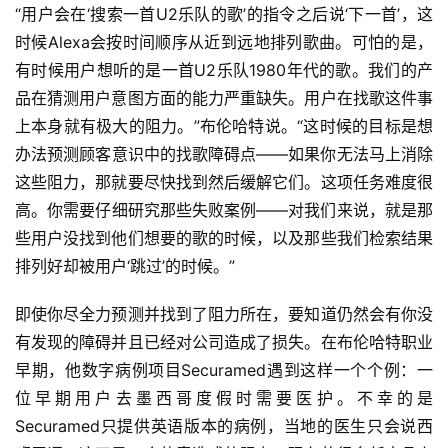
“用户会在‘搜索一首U2乐队的歌’的指令之后说‘下一首’，这
时候Alexa会按时间顺序从近到远地排列歌曲。可怕的是，
有时候用户想听的是一首U2乐队1980年代的歌。我们的产
品在猜测用户意图方面的能力严重缺失。用户在找歌这件事
上本身就有极大的阻力。”布伦哈特说。“这时候的目标是想
办法预测顾客意识中的找歌障碍点——如果你无法马上消除
这些阻力，那就要尽快找到然后缓解它们。这项任务难度很
高。你需要仔细研究那些失败案例——对我们来说，就是那
些用户没找到他们想要的歌的时候，以及那些我们检索结果
排列好却被用户‘跳过’的时候。”
即使你尽全力预测并找到了阻力所在，要知道仍然会有你没
有发现的障碍并且已经对公司造成了损失。在布伦哈特职业
早期，他数字病例项目Securamed遇到这样一个个例：一
位早期用户去墨西哥度假时需要医护。不幸的是
Securamed只提供英语版本的病例，当地的医生只会说西