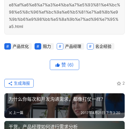
e8%af%a6%e8%a7%a3%e4%ba%a7%e5%93%81%e4%bc%
98%e5%8c%96%ef%bc%9a%e6%b5%81%e7%a8%8b%e9
%9b%b6%e9%98%bb%e5%8a%9b%e7%ad%96%e7%95%
a5.html
产品优化
阻力
产品经理
名企经验
赞
(6)
生成海报
2
为什么你每次和开发沟通需求，都像打仗一样？
上一篇
2017年4月21日 下午3:20
干货，产品经理如何进行需求分析