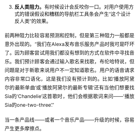
反人类阻力。
有时候设计会反咬你一口。对用户使用方
式的错误假设和糟糕的导航栏工具条会产生“这个设计
反人类”的效果。
前两种阻力比较容易预测和控制，但是第三种阻力一般都是
意外出现的。“我们在Alexa发布音乐服务产品时我可是吓坏
了。因为顾客尝试用我们都没有想到的方式在软件中寻找音
乐。我们预计顾客会通过输入歌名来找歌，布伦哈特说，但
问题是对于新歌来说用户不一定知道歌名。用户的语音请求
内容非常口语化，这是我们没有预计到的。比如‘播放阿黛
尔的最新单曲’或‘播放阿黛尔的最新专辑’还有当他们想要找
Sia的‘Chandelie’这首歌时，他们会根据歌词来问——’播放
Sia的one-two-three’.”
当一条产品线——或者一个音乐产品——升级的时候，容易
产生更多摩擦点。