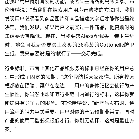
能找出用户特别喜爱的功能，或者某些商品的高频买家。布
伦哈特说：“当我们在探索用户用声音购物的方法时，我们
发现用户必须看到商品图片和商品描述文字后才能做出最终
决定。我们发现，如果用户之前买过一件商品，他复购时的
焦虑感大幅降低。现在，当我要求Alexa帮我买一卷卫生纸
时，她会问我是否要买上次买的36卷装的Cottonelle牌卫
生纸。我只需要说‘是的’就行了——交易完成。”
行业标准
。市面上其他产品和服务的标准已经在你的用户意
识中形成了固定的预期。“这个导航栏大家都懂。所有搜索
框都放在顶端、菜单在左边——用户的身体记忆会使行为产
生惯性。你当然也想知道行业范围内通行的标准，这样你就
能提供有竞争力的服务。”布伦哈特说，“新产品发布时，使
用流程的阻力至关重要。用户对你的产品预期非常高，同时
产品的使用门槛必须很低才行。你别无选择，这就是最佳方
案。”