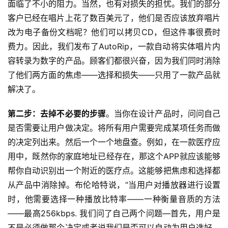
面临了不小的阻力。当然，也有对损失的担忧。我们的部分
客户已经在唱片上花了数百美元了，他们是否应该放弃唱片
改为电子备份文档呢？他们可以拷贝CD，但这件事很费时
费力。因此，我们发布了AutoRip，一款自动将实体唱片内
容转录为数字的产品。顾客们都很兴奋，因为我们同时消除
了他们两方面的焦虑——选择和损失——只用了一款产品就
解决了。
第二步：去掉不必要的步骤
。当你在设计产品时，问问自己
是否需要让用户做决定。将所有用户需要完成某项任务而做
的决定列出来。然后一个一个地盘查。例如，在一款医疗应
用中，既然你的家庭地址已经存在，那这个APP就应该能够
帮你自动识别出一个附近的医疗点。这能够把焦虑和选择都
从产品中消除掉。布伦哈特说，“当用户对播放器进行设置
时，他需要选择一种播放比特率——一种衡量音质的方法
——最高256kbps. 我们问了自己两个问题—首先，用户是
不是必须做那个决定或者说我们是否可以自动为用户选好。